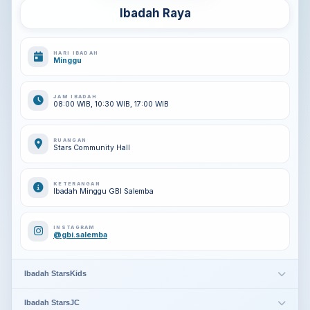
Ibadah Raya
HARI IBADAH
Minggu
JAM IBADAH
08:00 WIB, 10:30 WIB, 17:00 WIB
RUANGAN
Stars Community Hall
KETERANGAN
Ibadah Minggu GBI Salemba
INSTAGRAM
@gbi.salemba
Ibadah StarsKids
Ibadah StarsJC